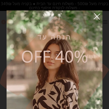
בקניה מעל 500₪ - משלוח חינם עד הבית ● בקניה מעל 349₪
- משלוח לנקודת איסוף בחינם
0
הנחה עד
40% OFF