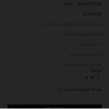
שמלת kiko – שחור
₪
449.00
שמלת kiko בגיזרה מנצחת במפתח צוואר
א סימטרי ושסע מעל הברך
בד גמיש ואיכותי
כביסה רגילה ללא גיהוץ
מתאימה גם להנקה ולהריון.
מידות
S
M
L
צברי עד
22
נקודות על מוצר זה.
הוספה לסל