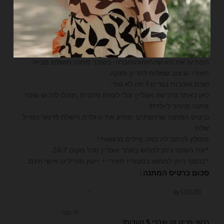
גיפט קארד
₪
100.00
הפתיעו את האישה\אחות\חברה- בשובר מתנה מושלם מבית
תאירי -עיצוב שמלות להריון והנקה.
נשים אוהבות בגדים !! וזה לא סוד..
כאן באתר ברכישה אונליין ובלי לצאת מהבית ,תוכלו לרכוש שובר
מתנה מיוחד ליולדת!
כרטיס המתנה שרכשת\ם יפתיע את היולדת ויישלח לדואר המייל
שלה!
מומלץ לכתוב לה כמה מילים מרגשות !
*את השובר ניתן לממש באתר אונליין מכל מקום 7\24
*בנוסף ניתן לממשו בסטודיו תאירי + ייעוץ סטיילינג אישי חינם.
סכום כרטיס המתנה
נקה
רכשי פריט זה וצברי
5
נקודות!