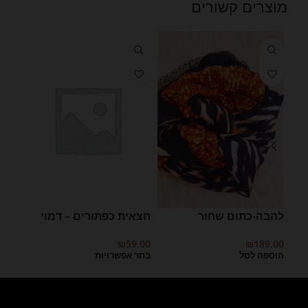
מוצרים קשורים
להבה-כתום שחור
חצאית כפתורים – דמוי
חצאי
גינס מלאנז’
ג’ינ
₪
189.00
9.00
₪
59.00
הוספה לסל
בחר אפשרויות
בחר 