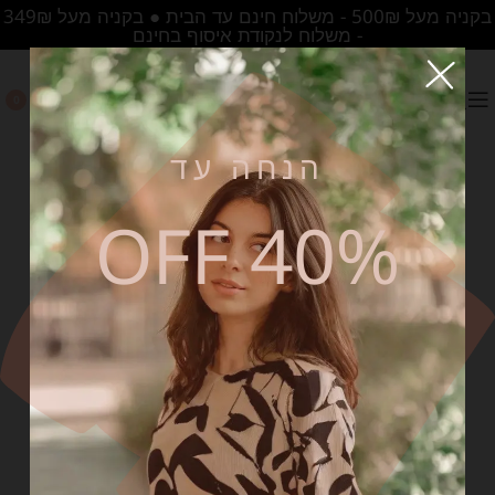
בקניה מעל 500₪ - משלוח חינם עד הבית ● בקניה מעל 349₪
- משלוח לנקודת איסוף בחינם
0
הנחה עד
40% OFF