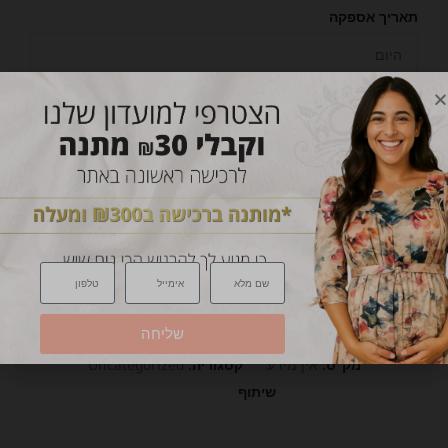
תאריך אספקה
עד שנה מהיום
הצג
הוספה לסל
הוספי לרשימת מעקב
מדיניות משלוחים
החלפות והחזרות
שליחה
מק"ט:
אין מידע
קטגוריה:
Uncategorized
שיתוף