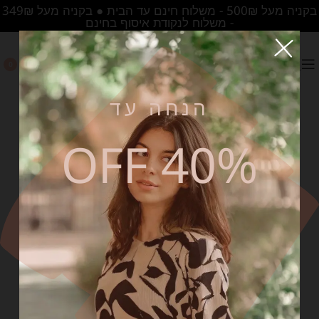
בקניה מעל 500₪ - משלוח חינם עד הבית ● בקניה מעל 349₪
- משלוח לנקודת איסוף בחינם
0
הנחה עד
40% OFF