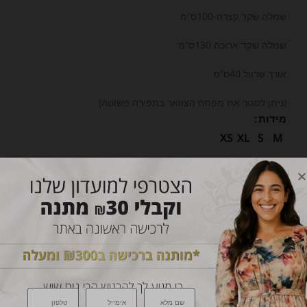
שמלה שקד קצרה-100ס”מ
שמלה שקד ארוכה 130ס”מ
אורך שרוול 40ס”מ
(ניתן לסגור את מפתח הצוואר בתפירה פשוטה)
מידות
XS
XL
S
M
אורך
ארוך
קצר
צברי עד
18
נקודות על מוצר זה.
הוספה לסל
הוספי לרשימת מעקב
טבלת מידות