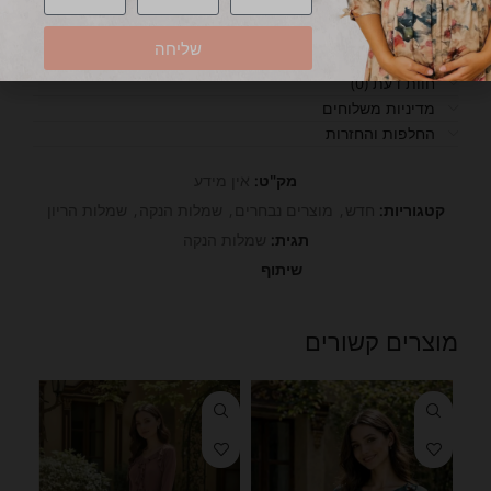
תיאור
שליחה
מידע נוסף
חוות דעת (0)
מדיניות משלוחים
החלפות והחזרות
מק"ט:
אין מידע
קטגוריות:
חדש
,
מוצרים נבחרים
,
שמלות הנקה
,
שמלות הריון
תגית:
שמלות הנקה
שיתוף
מוצרים קשורים