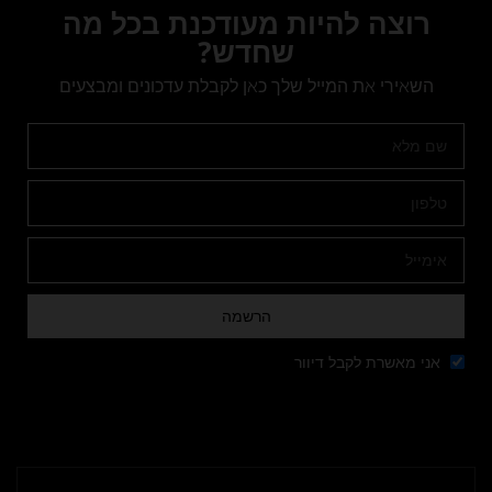
רוצה להיות מעודכנת בכל מה
שחדש?
השאירי את המייל שלך כאן לקבלת עדכונים ומבצעים
הרשמה
אני מאשרת לקבל דיוור