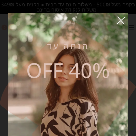
בקניה מעל 500₪ - משלוח חינם עד הבית ● בקניה מעל 349₪
- משלוח לנקודת איסוף בחינם
0
הנחה עד
40% OFF
SALE
המלאי
אזל