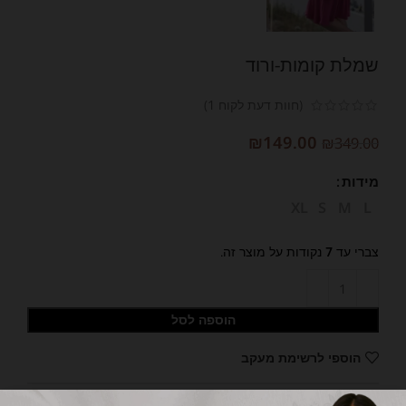
שמלת קומות-ורוד
(חוות דעת לקוח
1
)
₪
149.00
₪
349.00
מידות
XL
S
M
L
צברי עד
7
נקודות על מוצר זה.
הוספה לסל
הוספי לרשימת מעקב
תיאור