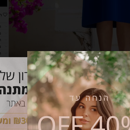
ה
ת
מ
ח
מ
ה
הנחה עד
40% O
קטגוריות:
חדש
,
שמלות הנקה
,
שמלות הנקה והריון
,
שמלות הריון
שי