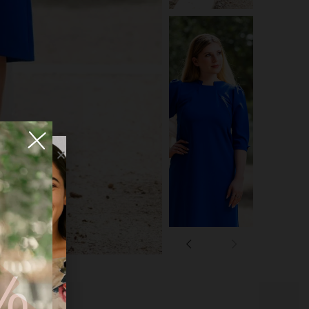
FF
מק"ט:
אין מידע