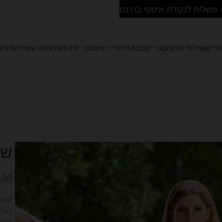
ריון
שמלות הנקה
בגדי ים
SALE
כיסויי ראש
בובי SWICHE
גיפט קארד
אודות
צ
שמ
.00
מתאי
בעלת גיזרת A 
עשוי