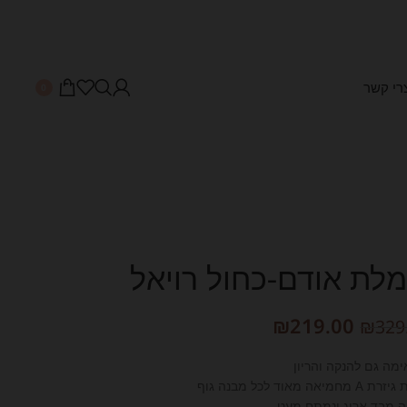
רי קשר
0
לת אודם-כחול רויאל
₪
219.00
₪
329
מה גם להנקה והריון
מחמיאה מאוד לכל מבנה גוף
ה מבד אריג ונמתח מעט