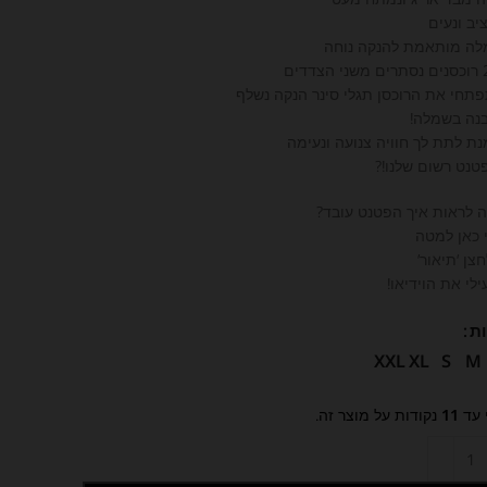
יב ונעים
ה מותאמת להנקה נוחה
תחי את הרוכסן תגלי סינר הנקה נשלף
נה בשמלה!
נת לתת לך חוויה צנועה ונעימה
פטנט רשום שלנו!?
ה לראות איך הפטנט עובד?
 כאן למטה
צן ‘תיאור’
לי את הוידיאו!
ת
XXL
XL
S
M
 עד
11
נקודות על מוצר זה.