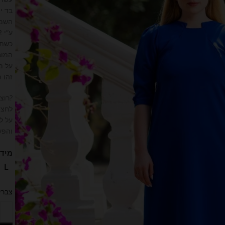
בד יצ
השמל
ע”י 2 רוכסנים נסתרים משני הצדדים
כשתפ
המוב
על מ
זהו 
?רוצ
לחצי
על לח
והפעי
מידו
L
צברי