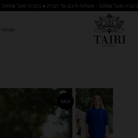
בקניה מעל 500₪ - משלוח חינם עד הבית ● בקניה מעל 349₪ - משלוח לנקודת איסוף בחינם
שמלות ה
SALE