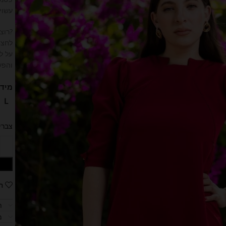
עשויה
?רוצ
לחצי
על לח
והפעי
מידו
L
צברי
ה
ת
מ