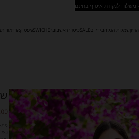
ריון
שמלות הנקה
בגדי ים
SALE
כיסויי ראש
בובי SWICHE
גיפט קארד
אודות
צ
שמ
.00
מתאי
בעלת גזרה A מ
פטנט