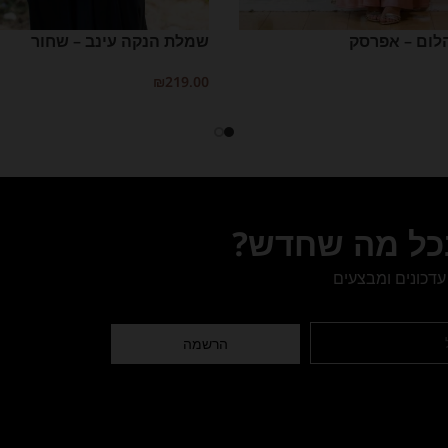
לום – אפרסק
שמלת הנקה עינב – שחור
₪
219.00
יות
בחר אפשרויות
בכל מה שחדש?
עדכונים ומבצעים
הרשמה