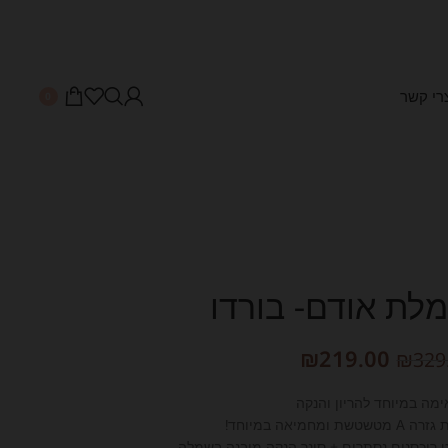
רי קשר
0
לת אודם- בורדו
₪
219.00
₪
329
מה במיוחד להריון והנקה
טשטשת ומחמיאה במיוחד!
 רוכסנים נסתרים + סינר הנקה מובנה בשמלה