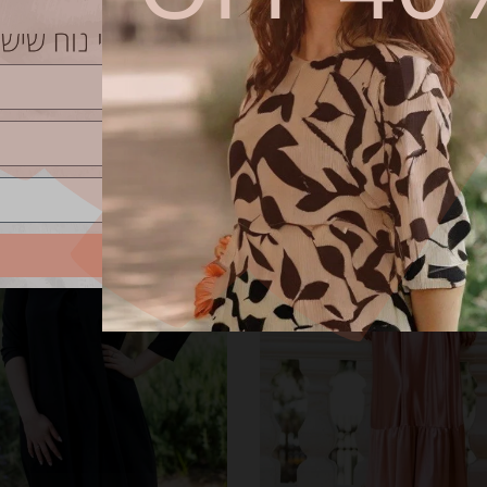
המלאי
אזל
שליחה