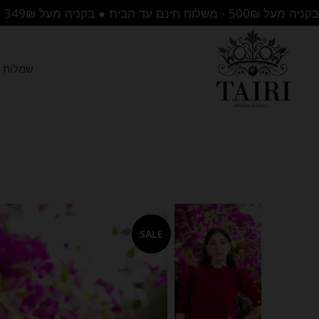
בקניה מעל 500₪ - משלוח חינם עד הבית ● בקניה מעל 349₪ - משלוח לנקודת איסוף בחינם
שמלות ה
SALE