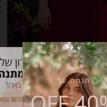
ח
מ
ה
הנחה עד
40% O
קטגוריות:
חדש
,
שמלות הנקה
,
שמלות הנקה והריון
,
שמלות הריון
שי