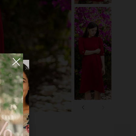
FF
מק"ט:
אין מידע