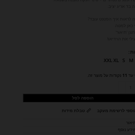
 בד אריג יציב.
ה לראות איך הפטנט עובד?
 כאן למטה
צן ‘תיאור’
לי את הוידיאו!
ת
XXL
XL
S
M
 עד
11
נקודות על מוצר זה.
הוספה לסל
וספי לרשימת מעקב
טבלת מידות
יאור
ידע נוסף