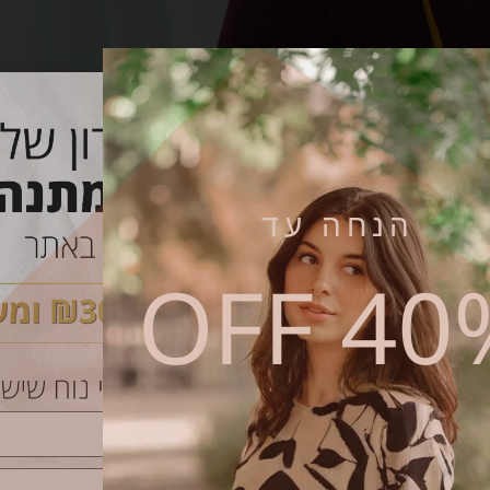
גוריות:
חדש
,
כיסויי ראש
,
מטפחות מעוצבות בובי קשת
שיתוף
הנחה עד
40% O