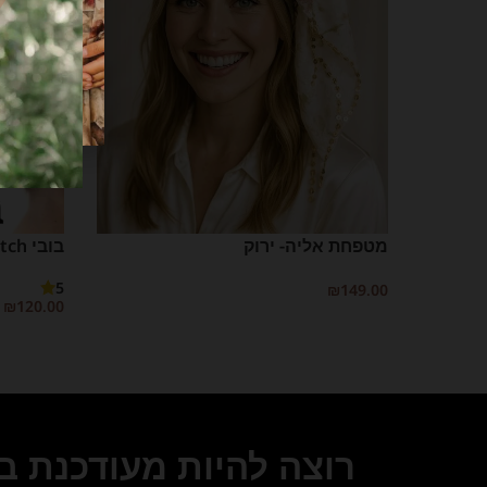
מטפחת אליה- ירוק
בובי switch
5
₪
149.00
₪
120.00
הוספה לסל
בחר אפשרו
רוצה להיות מעודכנת 