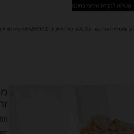
ריון
שמלות הנקה
בגדי ים
SALE
כיסויי ראש
בובי SWICHE
גיפט קארד
אודות
צ
מט
זה
.00
רכשי