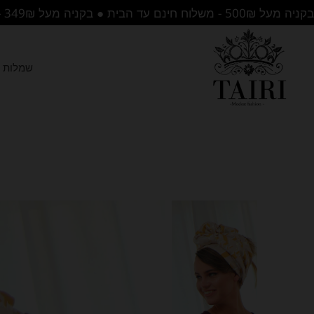
בקניה מעל 500₪ - משלוח חינם עד הבית ● בקניה מעל 349₪ - משלוח לנקודת איסוף בחינם
שמלות ה