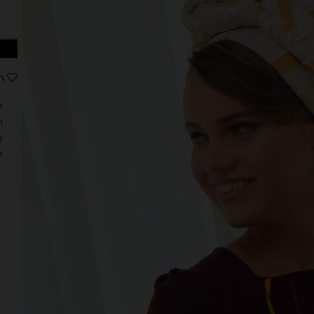
ה
ת
ח
מ
ה