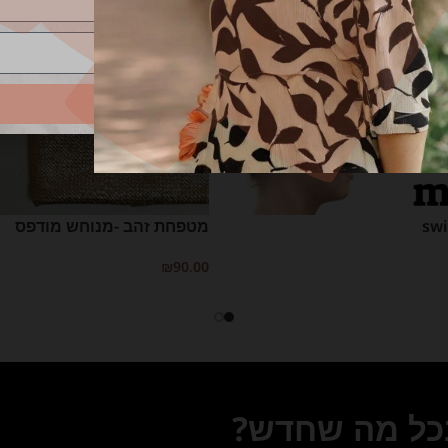
שליחה
מטפחת זהב -מנוחש מודפס
₪
90.00
הוספה לסל
יות
בכל מה שחדש?