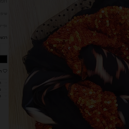
תפור
שיפון
ופיי
רכשי
ה
ח
מ
ה