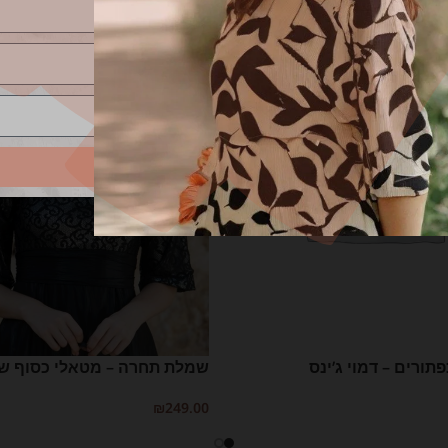
שליחה
תורים – דמוי ג’ינס
שמלת תחרה – מטאלי כסוף ש
₪
249.00
יות
בחר אפשרויות