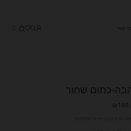
רי קשר
0
בה-כתום שחור
₪
189
מ
 צעיף להבה מידות 200/50