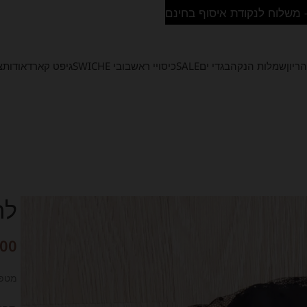
ריון
שמלות הנקה
בגדי ים
SALE
כיסויי ראש
בובי SWICHE
גיפט קארד
אודות
צ
לה
.00
מטפחת