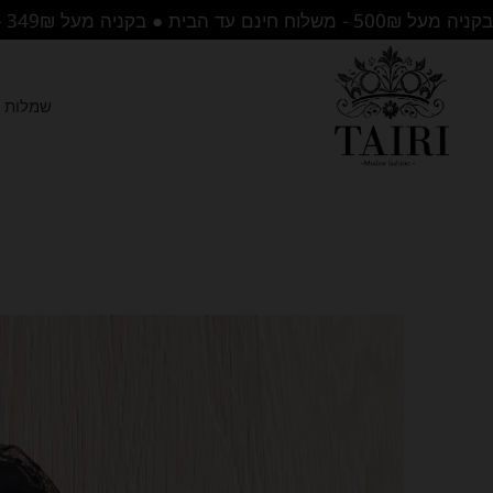
בקניה מעל 500₪ - משלוח חינם עד הבית ● בקניה מעל 349₪ - משלוח לנקודת איסוף בחינם
שמלות ה