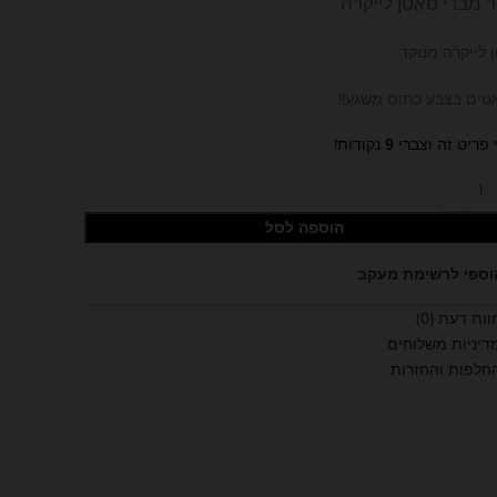
 מבדי סאטן לייקרה
 לייקרה מנוקד
אטים בצבע כתום משגע!!
 פריט זה וצברי
9
נקודות!
הוספה לסל
וספי לרשימת מעקב
וות דעת (0)
דיניות משלוחים
חלפות והחזרות