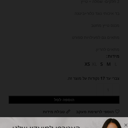
2 חלקים- שמלה + טייץ
בד איכותי נוגד כלור+ביטנה
מכנס טייץ מחטב
מתאים גם לפעילויות ספורט
מתאים להריון.
מידות
XS
XL
S
M
L
צברי עד
17
נקודות על מוצר זה.
הוספה לסל
הוספי לרשימת מעקב
טבלת מידות
תיאור