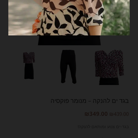
בגד ים להנקה – מנומר פוקסיה
₪
349.00
₪
439.00
בגד-ים צנוע ומותאם להנקה!