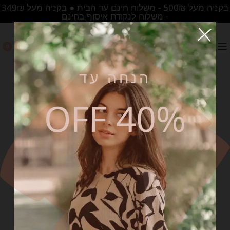
בקניה מעל 500₪ - משלוח חינם עד הבית ● בקניה מעל 349₪
- משלוח לנקודת איסוף בחינם
0
הנחה עד
40% OFF
SALE