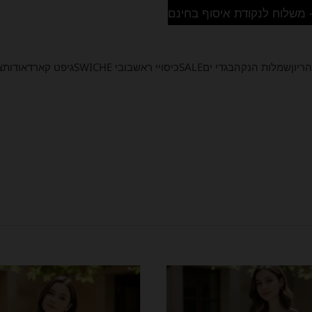
ריון
שמלות הנקה
בגדי ים
SALE
כיסויי ראש
בובי SWICHE
גיפט קארד
אודות
צ