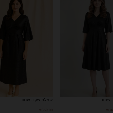
 שחור
שמלת שקד- שחור
₪
369.00
₪
34