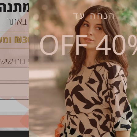
הנחה עד
40% O
שליחה