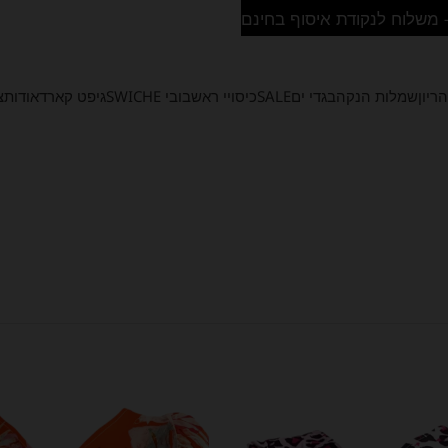
ריון
שמלות הנקה
בגדי ים
SALE
כיסויי ראש
בובי SWICHE
גיפט קארד
אודות
צ