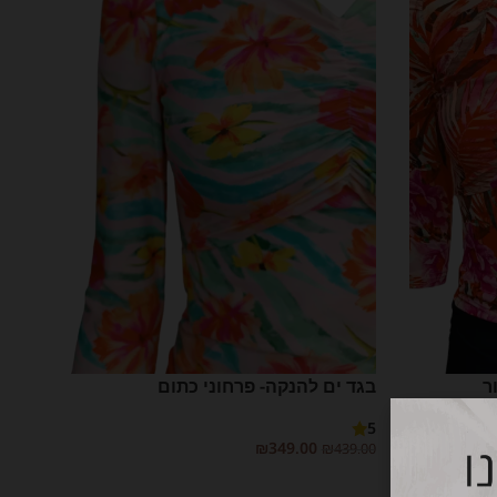
ר
בגד ים להנקה- פרחוני כתום
5
₪
349.00
₪
439.00
בחר אפשרויות