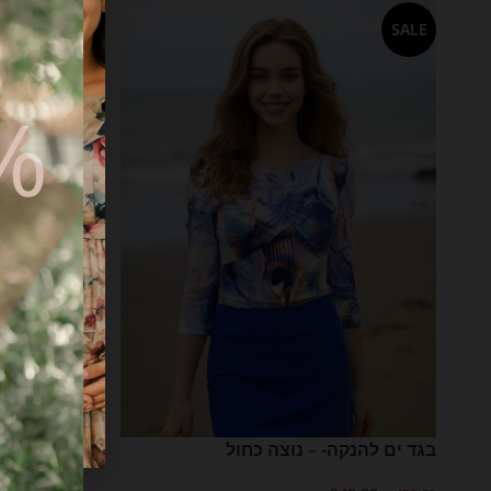
SALE
FF
בגד ים להנקה- – נוצה כחול