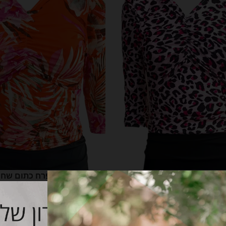
קה – מנומר פוקסיה
בגד ים להנקה- פרח כתום שחו
₪
439.00
₪
34
בחר אפשרויות